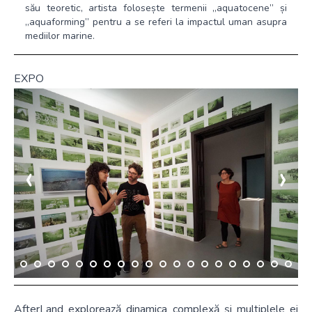
său teoretic, artista folosește termenii „aquatocene” și
„aquaforming” pentru a se referi la impactul uman asupra
mediilor marine.
EXPO
‹
›
AfterLand explorează dinamica complexă și multiplele ei