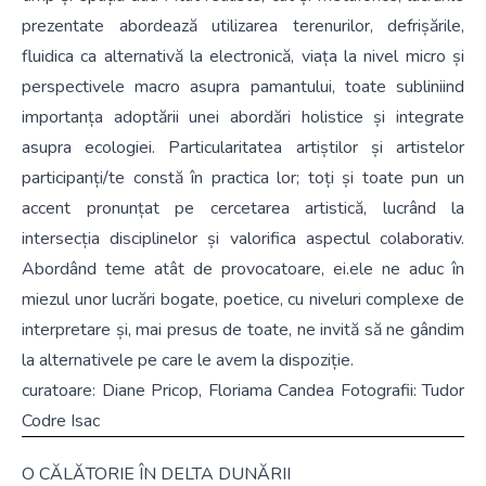
prezentate abordează utilizarea terenurilor, defrișările,
fluidica ca alternativă la electronică, viața la nivel micro și
perspectivele macro asupra pamantului, toate subliniind
importanța adoptării unei abordări holistice și integrate
asupra ecologiei. Particularitatea artiștilor și artistelor
participanți/te constă în practica lor; toți și toate pun un
accent pronunțat pe cercetarea artistică, lucrând la
intersecția disciplinelor și valorifica aspectul colaborativ.
Abordând teme atât de provocatoare, ei.ele ne aduc în
miezul unor lucrări bogate, poetice, cu niveluri complexe de
interpretare și, mai presus de toate, ne invită să ne gândim
la alternativele pe care le avem la dispoziție.
curatoare: Diane Pricop, Floriama Candea Fotografii: Tudor
Codre Isac
O CĂLĂTORIE ÎN DELTA DUNĂRII