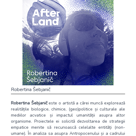
Robertina Šebjanič
Robertina Šebjanič
este o artistă a cărei muncă explorează
realitățile biologice, chimice, (geo)politice și culturale ale
mediilor acvatice și impactul umanității asupra altor
organisme. Proiectele ei solicită dezvoltarea de strategii
empatice menite să recunoască celelalte entități (non-
umane). În analiza sa asupra Antropocenului și a cadrului