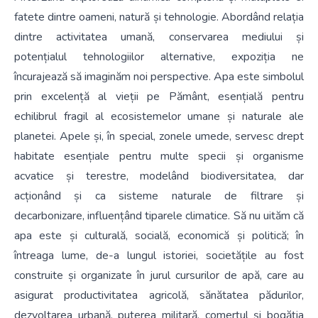
fatete dintre oameni, natură și tehnologie. Abordând relația
dintre activitatea umană, conservarea mediului și
potențialul tehnologiilor alternative, expoziția ne
încurajează să imaginăm noi perspective. Apa este simbolul
prin excelență al vieții pe Pământ, esențială pentru
echilibrul fragil al ecosistemelor umane și naturale ale
planetei. Apele și, în special, zonele umede, servesc drept
habitate esențiale pentru multe specii și organisme
acvatice și terestre, modelând biodiversitatea, dar
acționând și ca sisteme naturale de filtrare și
decarbonizare, influențând tiparele climatice. Să nu uităm că
apa este și culturală, socială, economică și politică; în
întreaga lume, de-a lungul istoriei, societățile au fost
construite și organizate în jurul cursurilor de apă, care au
asigurat productivitatea agricolă, sănătatea pădurilor,
dezvoltarea urbană, puterea militară, comerțul și bogăția