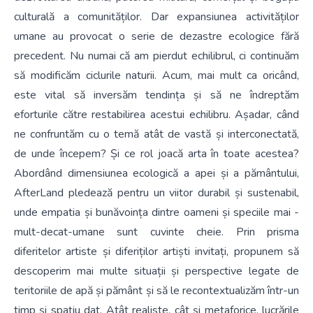
culturală a comunităților. Dar expansiunea activităților
umane au provocat o serie de dezastre ecologice fără
precedent. Nu numai că am pierdut echilibrul, ci continuăm
să modificăm ciclurile naturii. Acum, mai mult ca oricând,
este vital să inversăm tendința și să ne îndreptăm
eforturile către restabilirea acestui echilibru. Așadar, când
ne confruntăm cu o temă atât de vastă și interconectată,
de unde începem? Și ce rol joacă arta în toate acestea?
Abordând dimensiunea ecologică a apei și a pământului,
AfterLand pledează pentru un viitor durabil și sustenabil,
unde empatia și bunăvoința dintre oameni și speciile mai -
mult-decat-umane sunt cuvinte cheie. Prin prisma
diferitelor artiste și diferiților artiști invitați, propunem să
descoperim mai multe situații și perspective legate de
teritoriile de apă și pământ și să le recontextualizăm într-un
timp și spațiu dat. Atât realiste, cât și metaforice, lucrările